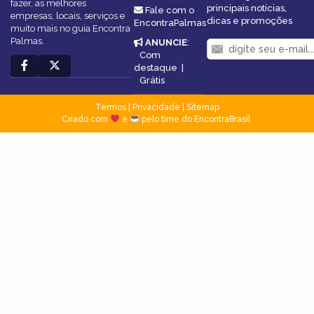
fazer, as melhores
principais notícias,
Fale com o
empresas, locais, serviços e
dicas e promoções
EncontraPalmas
muito mais no guia Encontra
Palmas.
ANUNCIE
:
Com
destaque
|
Grátis
Termos
|
Privacidade
|
Sitemap
Criado com
e
pelo time do EncontraBrasil