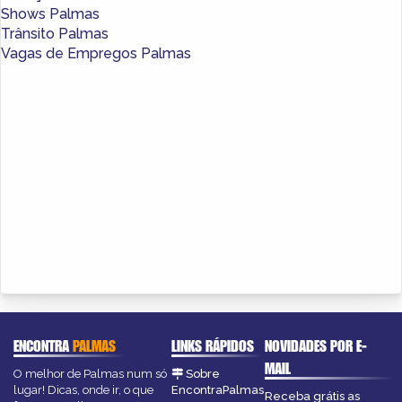
Shows Palmas
Trânsito Palmas
Vagas de Empregos Palmas
ENCONTRA
PALMAS
LINKS RÁPIDOS
NOVIDADES POR E-
MAIL
O melhor de Palmas num só
Sobre
lugar! Dicas, onde ir, o que
EncontraPalmas
Receba grátis as