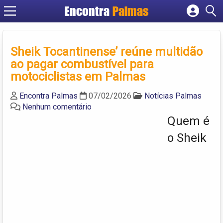
Encontra
Palmas
Cadastrar empresa
Fazer login
Sheik Tocantinense’ reúne multidão
Criar conta
ao pagar combustível para
motociclistas em Palmas
Encontra Palmas
07/02/2026
Notícias Palmas
Nenhum comentário
Quem é
o Sheik