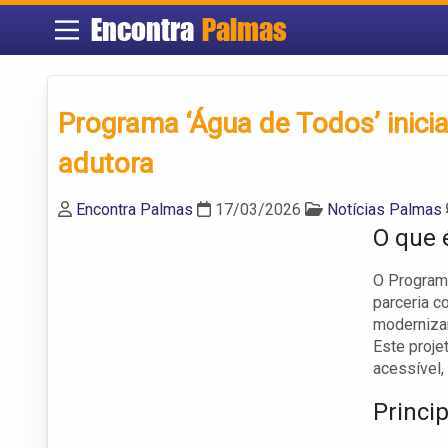
Encontra
Palmas
Programa ‘Água de Todos’ inicia
adutora
Encontra Palmas
17/03/2026
Notícias Palmas
O que 
O Programa
parceria c
modernizar
Este proje
acessível,
Princi