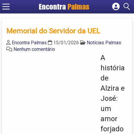
Encontra
Palmas
Cadastrar empresa
Fazer login
Memorial do Servidor da UEL
Criar conta
Encontra Palmas
15/01/2026
Notícias Palmas
Nenhum comentário
A
história
de
Alzira e
José:
um
amor
forjado