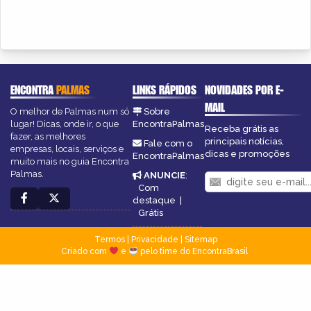
ENCONTRA
PALMAS
LINKS RÁPIDOS
NOVIDADES POR E-
MAIL
O melhor de Palmas num só
Sobre
lugar! Dicas, onde ir, o que
EncontraPalmas
Receba grátis as
fazer, as melhores
principais notícias,
Fale com o
empresas, locais, serviços e
dicas e promoções
EncontraPalmas
muito mais no guia Encontra
Palmas.
ANUNCIE
:
Com
destaque
|
Grátis
Termos
|
Privacidade
|
Sitemap
Criado com
e
pelo time do EncontraBrasil