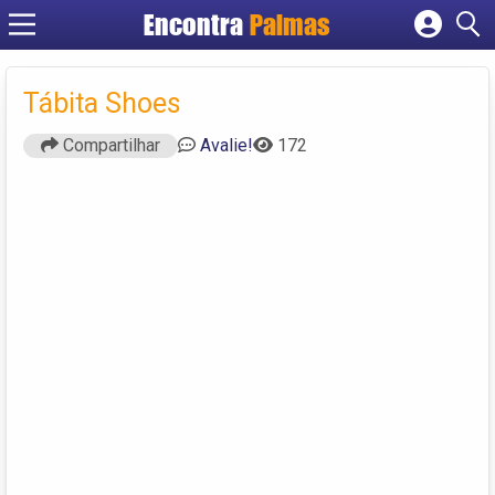
Encontra
Palmas
Cadastrar empresa
Fazer login
Tábita Shoes
Criar conta
Compartilhar
Avalie!
172