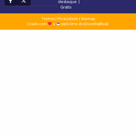
destaque
|
Grátis
Termos
|
Privacidade
|
Sitemap
Criado com
e
pelo time do EncontraBrasil