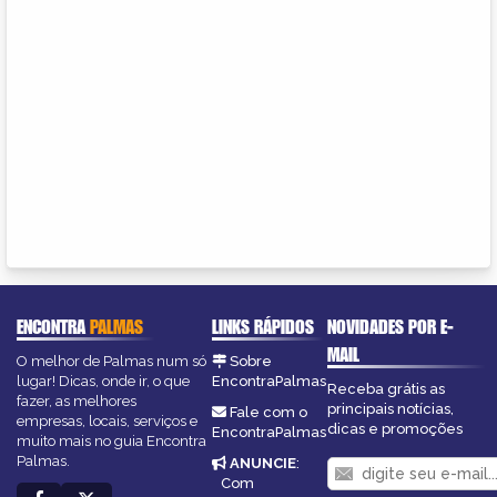
ENCONTRA
PALMAS
LINKS RÁPIDOS
NOVIDADES POR E-
MAIL
O melhor de Palmas num só
Sobre
lugar! Dicas, onde ir, o que
EncontraPalmas
Receba grátis as
fazer, as melhores
principais notícias,
Fale com o
empresas, locais, serviços e
dicas e promoções
EncontraPalmas
muito mais no guia Encontra
Palmas.
ANUNCIE
:
Com