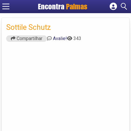
Encontra
Palmas
Cadastrar empresa
Fazer login
Sottile Schutz
Criar conta
Compartilhar
Avalie!
343