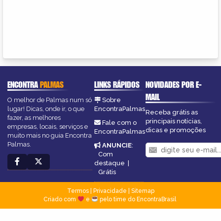
ENCONTRA
PALMAS
LINKS RÁPIDOS
NOVIDADES POR E-
MAIL
O melhor de Palmas num só
Sobre
lugar! Dicas, onde ir, o que
EncontraPalmas
Receba grátis as
fazer, as melhores
principais notícias,
Fale com o
empresas, locais, serviços e
dicas e promoções
EncontraPalmas
muito mais no guia Encontra
Palmas.
ANUNCIE
:
Com
destaque
|
Grátis
Termos
|
Privacidade
|
Sitemap
Criado com
e
pelo time do EncontraBrasil