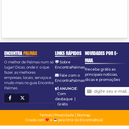
ENCONTRA
PALMAS
LINKS RÁPIDOS
NOVIDADES POR E-
MAIL
O melhor de Palmas num só
Sobre
lugar! Dicas, onde ir, o que
EncontraPalmas
Receba grátis as
fazer, as melhores
principais notícias,
Fale com o
empresas, locais, serviços e
dicas e promoções
EncontraPalmas
muito mais no guia Encontra
Palmas.
ANUNCIE
:
Com
destaque
|
Grátis
Termos
|
Privacidade
|
Sitemap
Criado com
e
pelo time do EncontraBrasil