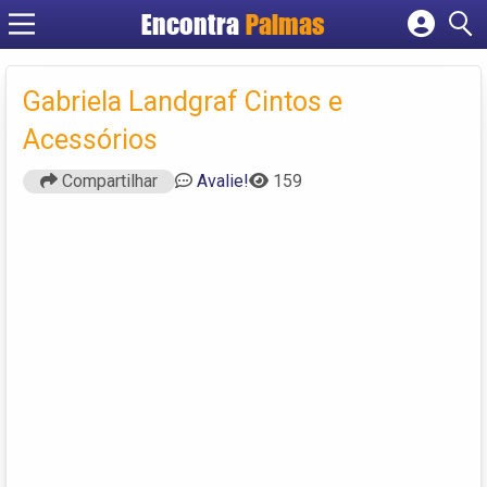
Encontra
Palmas
Cadastrar empresa
Fazer login
Gabriela Landgraf Cintos e
Criar conta
Acessórios
Compartilhar
Avalie!
159