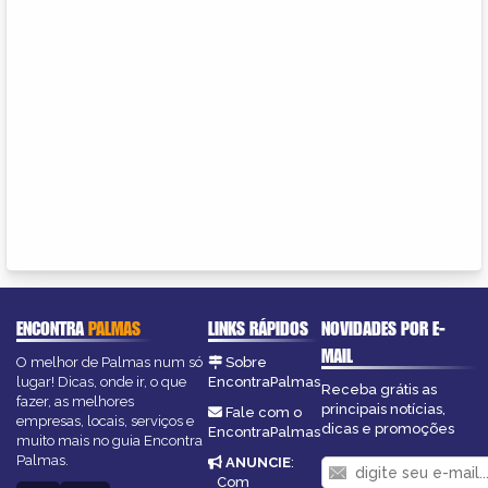
ENCONTRA
PALMAS
LINKS RÁPIDOS
NOVIDADES POR E-
MAIL
O melhor de Palmas num só
Sobre
lugar! Dicas, onde ir, o que
EncontraPalmas
Receba grátis as
fazer, as melhores
principais notícias,
Fale com o
empresas, locais, serviços e
dicas e promoções
EncontraPalmas
muito mais no guia Encontra
Palmas.
ANUNCIE
:
Com