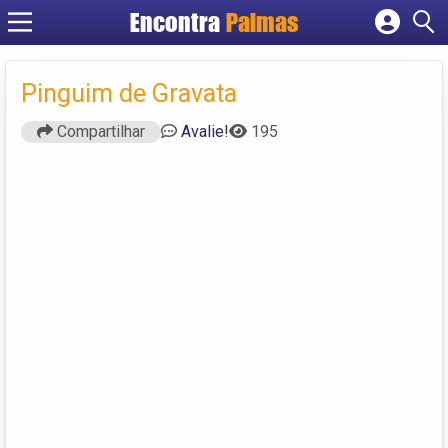
Encontra
Palmas
Cadastrar empresa
Fazer login
Pinguim de Gravata
Criar conta
Compartilhar
Avalie!
195