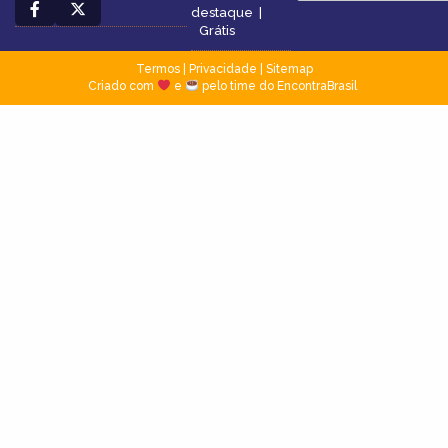
destaque
|
Grátis
Termos
|
Privacidade
|
Sitemap
Criado com
e
pelo time do EncontraBrasil