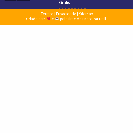
Grátis
Termos
|
Privacidade
|
Sitemap
Criado com
e
pelo time do EncontraBrasil