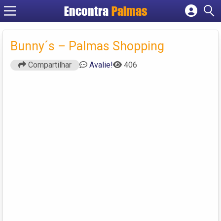
Encontra
Palmas
Cadastrar empresa
Fazer login
Bunny´s – Palmas Shopping
Criar conta
Compartilhar
Avalie!
406