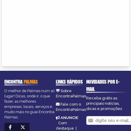
ENCONTRA
PALMAS
LINKS RÁPIDOS
NOVIDADES POR E-
MAIL
O melhor de Palmas num só
Sobre
lugar! Dicas, onde ir, o que
EncontraPalmas
Receba grátis as
fazer, as melhores
principais notícias,
Fale com o
empresas, locais, serviços e
dicas e promoções
EncontraPalmas
muito mais no guia Encontra
Palmas.
ANUNCIE
:
Com
destaque
|