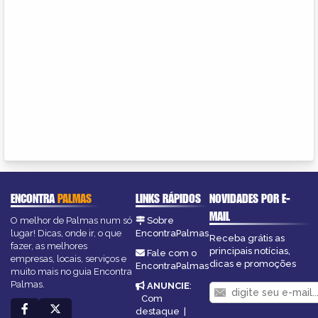
ENCONTRA
PALMAS
LINKS RÁPIDOS
NOVIDADES POR E-
MAIL
O melhor de Palmas num só
Sobre
lugar! Dicas, onde ir, o que
EncontraPalmas
Receba grátis as
fazer, as melhores
principais notícias,
Fale com o
empresas, locais, serviços e
dicas e promoções
EncontraPalmas
muito mais no guia Encontra
Palmas.
ANUNCIE
:
Com
destaque
|