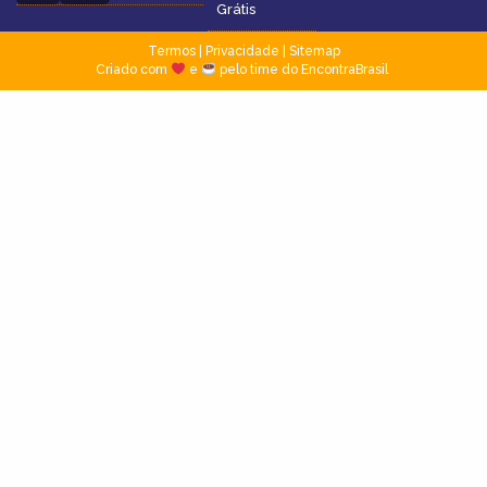
Grátis
Termos
|
Privacidade
|
Sitemap
Criado com
e
pelo time do EncontraBrasil