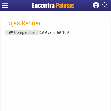
Encontra
Palmas
Cadastrar empresa
Fazer login
Lojas Renner
Criar conta
Compartilhar
Avalie!
169