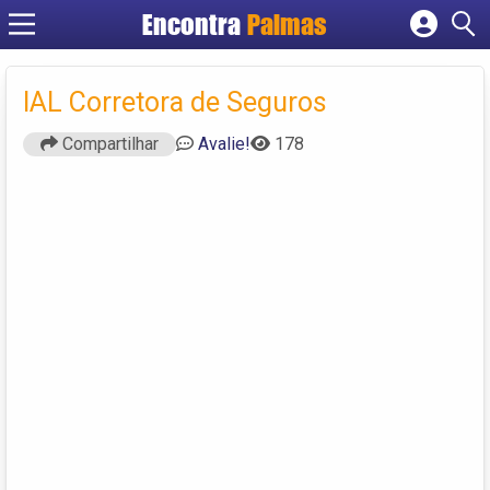
Encontra
Palmas
Cadastrar empresa
Fazer login
IAL Corretora de Seguros
Criar conta
Compartilhar
Avalie!
178