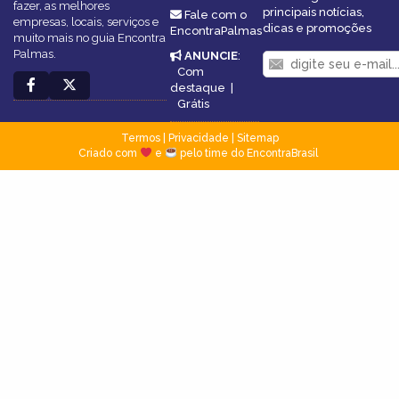
fazer, as melhores
principais notícias,
Fale com o
empresas, locais, serviços e
dicas e promoções
EncontraPalmas
muito mais no guia Encontra
Palmas.
ANUNCIE
:
Com
destaque
|
Grátis
Termos
|
Privacidade
|
Sitemap
Criado com
e
pelo time do EncontraBrasil