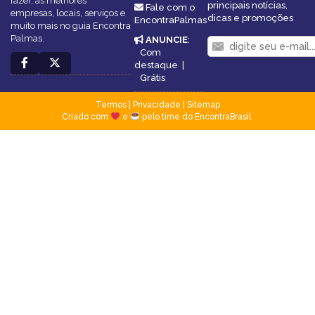
fazer, as melhores
principais notícias,
Fale com o
empresas, locais, serviços e
dicas e promoções
EncontraPalmas
muito mais no guia Encontra
Palmas.
ANUNCIE
:
Com
destaque
|
Grátis
Termos
|
Privacidade
|
Sitemap
Criado com
e
pelo time do EncontraBrasil