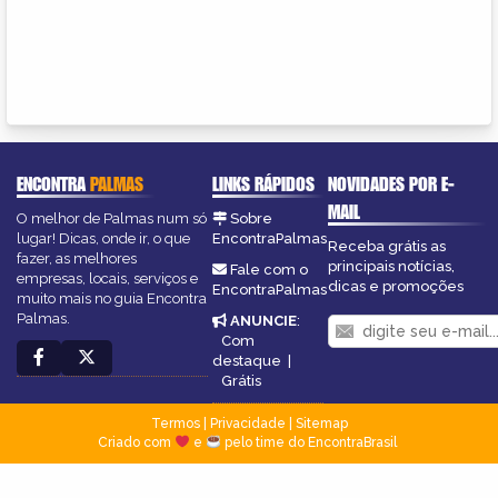
ENCONTRA
PALMAS
LINKS RÁPIDOS
NOVIDADES POR E-
MAIL
O melhor de Palmas num só
Sobre
lugar! Dicas, onde ir, o que
EncontraPalmas
Receba grátis as
fazer, as melhores
principais notícias,
Fale com o
empresas, locais, serviços e
dicas e promoções
EncontraPalmas
muito mais no guia Encontra
Palmas.
ANUNCIE
:
Com
destaque
|
Grátis
Termos
|
Privacidade
|
Sitemap
Criado com
e
pelo time do EncontraBrasil