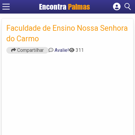
Encontra
Palmas
Cadastrar empresa
Fazer login
Faculdade de Ensino Nossa Senhora
Criar conta
do Carmo
Compartilhar
Avalie!
311