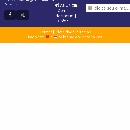
Palmas.
ANUNCIE
:
Com
destaque
|
Grátis
Termos
|
Privacidade
|
Sitemap
Criado com
e
pelo time do EncontraBrasil