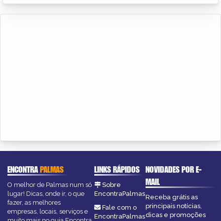
ENCONTRA
PALMAS
LINKS RÁPIDOS
NOVIDADES POR E-
MAIL
O melhor de Palmas num só
Sobre
lugar! Dicas, onde ir, o que
EncontraPalmas
Receba grátis as
fazer, as melhores
principais notícias,
Fale com o
empresas, locais, serviços e
dicas e promoções
EncontraPalmas
muito mais no guia Encontra