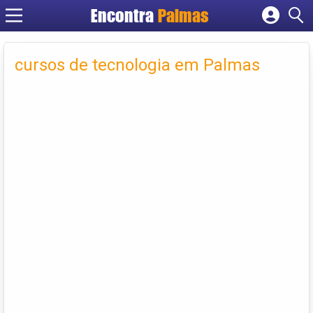
Encontra
Palmas
Cadastrar empresa
Fazer login
cursos de tecnologia em Palmas
Criar conta