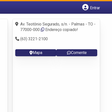
Entrar
Cadastrar empresa
Fazer login
Av. Teotônio Segurado, s/n. - Palmas - TO -
Criar conta
77000-000
Endereço copiado!
(63) 3221-2100
Mapa
Comente