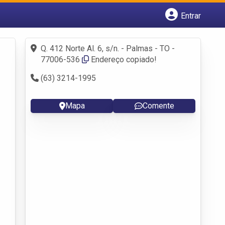
Entrar
Cadastrar empresa
Fazer login
Q. 412 Norte Al. 6, s/n. - Palmas - TO -
Criar conta
77006-536
Endereço copiado!
(63) 3214-1995
Mapa
Comente