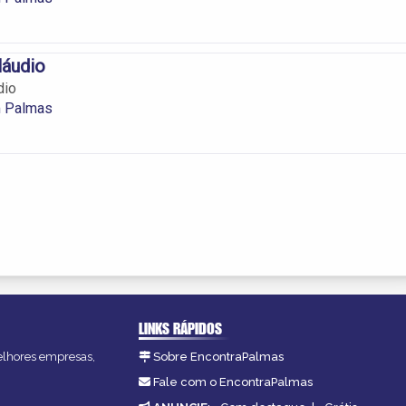
láudio
dio
 Palmas
LINKS RÁPIDOS
melhores empresas,
Sobre EncontraPalmas
Fale com o EncontraPalmas