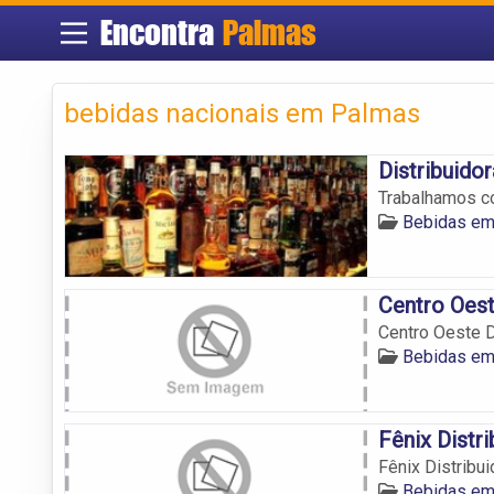
Encontra
Palmas
bebidas nacionais em Palmas
Distribuido
Trabalhamos c
Bebidas em
Centro Oest
Centro Oeste D
Bebidas em
Fênix Distr
Fênix Distribu
Bebidas em