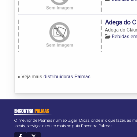
Adega do C
Adega do Cláu
Bebidas em
» Veja mais
distribuidoras Palmas
ENCONTRA
PALMAS
O melhor de Palmas num só lugar! Dicas, onde ir, o que fazer, as 
locais, serviços e muito mais no guia Encontra Palmas.