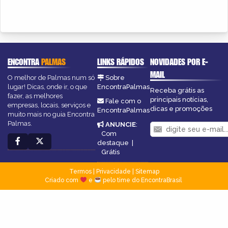
ENCONTRA
PALMAS
LINKS RÁPIDOS
NOVIDADES POR E-
MAIL
O melhor de Palmas num só
Sobre
lugar! Dicas, onde ir, o que
EncontraPalmas
Receba grátis as
fazer, as melhores
principais notícias,
Fale com o
empresas, locais, serviços e
dicas e promoções
EncontraPalmas
muito mais no guia Encontra
Palmas.
ANUNCIE
:
Com
destaque
|
Grátis
Termos
|
Privacidade
|
Sitemap
Criado com
e
pelo time do EncontraBrasil