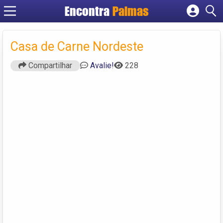
Encontra
Palmas
Cadastrar empresa
Fazer login
Casa de Carne Nordeste
Criar conta
Compartilhar
Avalie!
228