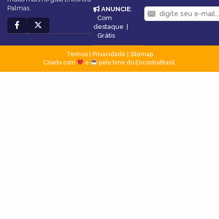
Palmas.
ANUNCIE
:
Com
destaque
|
Grátis
Termos
|
Privacidade
|
Sitemap
Criado com
e
pelo time do EncontraBrasil