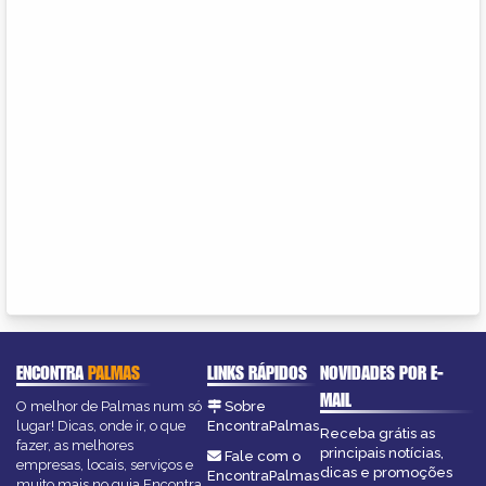
ENCONTRA
PALMAS
LINKS RÁPIDOS
NOVIDADES POR E-
MAIL
O melhor de Palmas num só
Sobre
lugar! Dicas, onde ir, o que
EncontraPalmas
Receba grátis as
fazer, as melhores
principais notícias,
Fale com o
empresas, locais, serviços e
dicas e promoções
EncontraPalmas
muito mais no guia Encontra