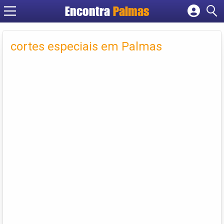
Encontra
Palmas
Cadastrar empresa
Fazer login
cortes especiais em Palmas
Criar conta