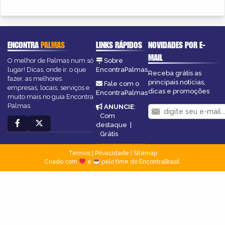
ENCONTRA
PALMAS
LINKS RÁPIDOS
NOVIDADES POR E-
MAIL
O melhor de Palmas num só
Sobre
lugar! Dicas, onde ir, o que
EncontraPalmas
Receba grátis as
fazer, as melhores
principais notícias,
Fale com o
empresas, locais, serviços e
dicas e promoções
EncontraPalmas
muito mais no guia Encontra
Palmas.
ANUNCIE
:
Com
destaque
|
Grátis
Termos
|
Privacidade
|
Sitemap
Criado com
e
pelo time do EncontraBrasil