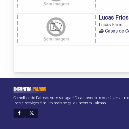
Lucas Frios
Lucas Frios
Casas de C
ENCONTRA
PALMAS
O melhor de Palmas num só lugar! Dicas, onde ir, o que fazer, as 
locais, serviços e muito mais no guia Encontra Palmas.