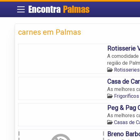
Encontra
Palmas
carnes em Palmas
Rotisserie V
A comodidade 
região de Palm
Rotisserie
Casa de Ca
As melhores c
Frigorífico
Peg & Pag 
As melhores ca
Casas de C
Breno Barbo