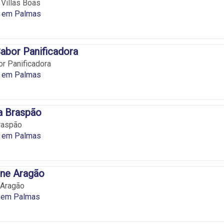
Villas Boas
s em Palmas
abor Panificadora
r Panificadora
s em Palmas
a Braspão
raspão
s em Palmas
rne Aragão
 Aragão
s em Palmas