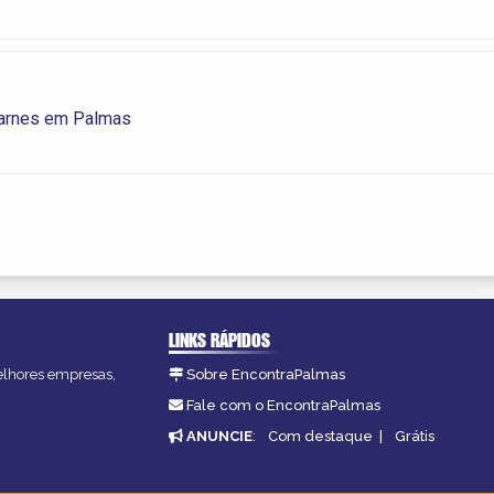
arnes em Palmas
LINKS RÁPIDOS
melhores empresas,
Sobre EncontraPalmas
Fale com o EncontraPalmas
ANUNCIE
:
Com destaque
|
Grátis