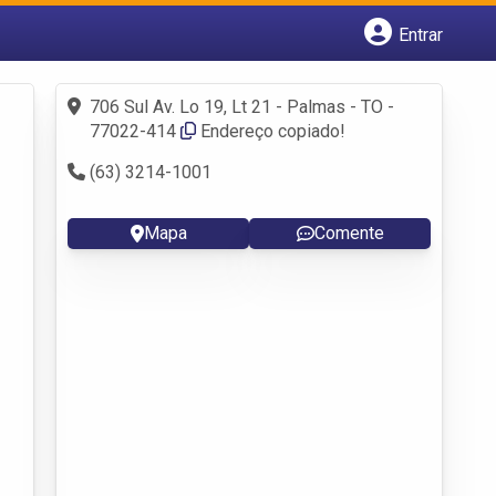
Entrar
Cadastrar empresa
Fazer login
706 Sul Av. Lo 19, Lt 21 - Palmas - TO -
Criar conta
77022-414
Endereço copiado!
(63) 3214-1001
Mapa
Comente