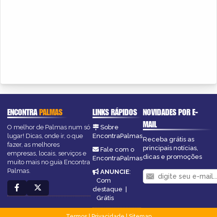
ENCONTRA
PALMAS
LINKS RÁPIDOS
NOVIDADES POR E-
MAIL
O melhor de Palmas num só
Sobre
lugar! Dicas, onde ir, o que
EncontraPalmas
Receba grátis as
fazer, as melhores
principais notícias,
Fale com o
empresas, locais, serviços e
dicas e promoções
EncontraPalmas
muito mais no guia Encontra
Palmas.
ANUNCIE
:
Com
destaque
|
Grátis
Termos
|
Privacidade
|
Sitemap