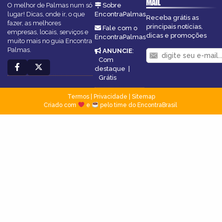
MAIL
O melhor de Palmas num só
Sobre
lugar! Dicas, onde ir, o que
EncontraPalmas
Receba grátis as
fazer, as melhores
principais notícias,
Fale com o
empresas, locais, serviços e
dicas e promoções
EncontraPalmas
muito mais no guia Encontra
Palmas.
ANUNCIE
:
Com
destaque
|
Grátis
Termos
|
Privacidade
|
Sitemap
Criado com
e
pelo time do EncontraBrasil