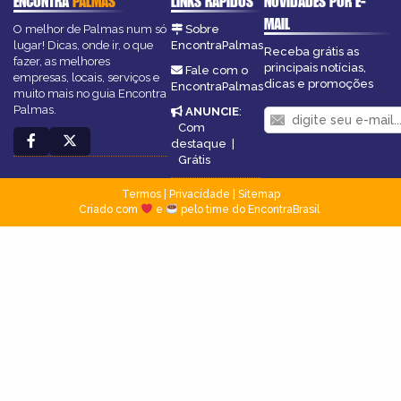
ENCONTRA
PALMAS
LINKS RÁPIDOS
NOVIDADES POR E-
MAIL
O melhor de Palmas num só
Sobre
lugar! Dicas, onde ir, o que
EncontraPalmas
Receba grátis as
fazer, as melhores
principais notícias,
Fale com o
empresas, locais, serviços e
dicas e promoções
EncontraPalmas
muito mais no guia Encontra
Palmas.
ANUNCIE
:
Com
destaque
|
Grátis
Termos
|
Privacidade
|
Sitemap
Criado com
e
pelo time do EncontraBrasil