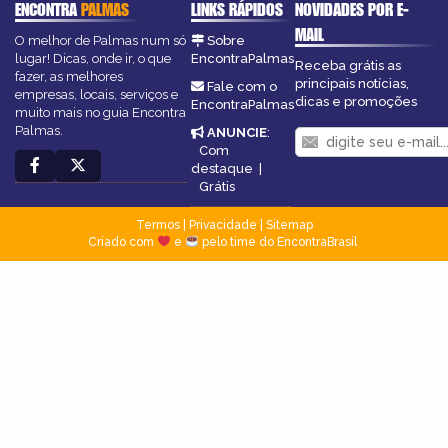
ENCONTRA
PALMAS
LINKS RÁPIDOS
NOVIDADES POR E-
MAIL
O melhor de Palmas num só
Sobre
lugar! Dicas, onde ir, o que
EncontraPalmas
Receba grátis as
fazer, as melhores
principais notícias,
Fale com o
empresas, locais, serviços e
dicas e promoções
EncontraPalmas
muito mais no guia Encontra
Palmas.
ANUNCIE
:
Com
destaque
|
Grátis
Termos
|
Privacidade
|
Sitemap
Criado com
e
pelo time do EncontraBrasil