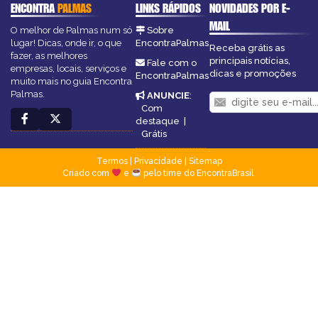
ENCONTRA
PALMAS
LINKS RÁPIDOS
NOVIDADES POR E-
MAIL
O melhor de Palmas num só
Sobre
lugar! Dicas, onde ir, o que
EncontraPalmas
Receba grátis as
fazer, as melhores
principais notícias,
Fale com o
empresas, locais, serviços e
dicas e promoções
EncontraPalmas
muito mais no guia Encontra
Palmas.
ANUNCIE
:
Com
destaque
|
Grátis
Termos
|
Privacidade
|
Sitemap
Criado com
e
pelo time do EncontraBrasil