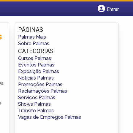
Entrar
Cadastrar empresa
Fazer login
PÁGINAS
Criar conta
s
Palmas Mais
Sobre Palmas
CATEGORIAS
Cursos Palmas
Eventos Palmas
Exposição Palmas
Notícias Palmas
va
Promoções Palmas
Reclamações Palmas
Serviços Palmas
a
Shows Palmas
Trânsito Palmas
Vagas de Empregos Palmas