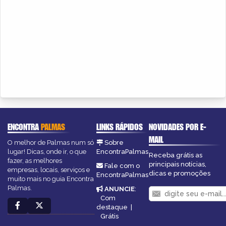
ENCONTRA
PALMAS
LINKS RÁPIDOS
NOVIDADES POR E-
MAIL
O melhor de Palmas num só
Sobre
lugar! Dicas, onde ir, o que
EncontraPalmas
Receba grátis as
fazer, as melhores
principais notícias,
Fale com o
empresas, locais, serviços e
dicas e promoções
EncontraPalmas
muito mais no guia Encontra
Palmas.
ANUNCIE
:
Com
destaque
|
Grátis