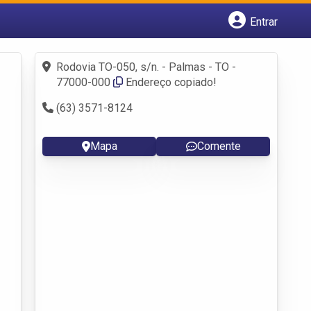
Entrar
Cadastrar empresa
Fazer login
Rodovia TO-050, s/n. - Palmas - TO -
Criar conta
77000-000
Endereço copiado!
(63) 3571-8124
Mapa
Comente