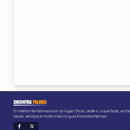
ENCONTRA
PALMAS
O melhor de Palmas num só lugar! Dicas, onde ir, o que fazer, as 
locais, serviços e muito mais no guia Encontra Palmas.