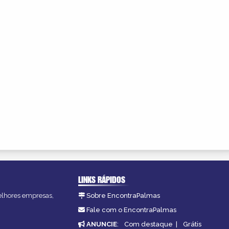
LINKS RÁPIDOS
melhores empresas,
Sobre EncontraPalmas
Fale com o EncontraPalmas
ANUNCIE
:
Com destaque
|
Grátis