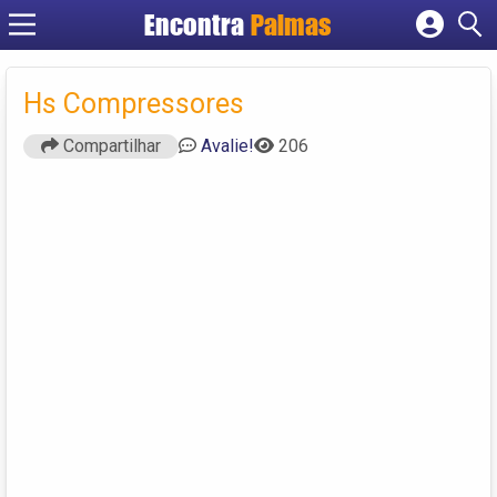
Encontra
Palmas
Cadastrar empresa
Fazer login
Hs Compressores
Criar conta
Compartilhar
Avalie!
206