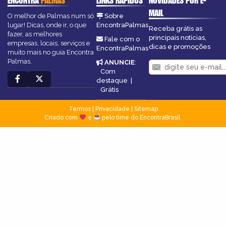
ENCONTRA
PALMAS
LINKS RÁPIDOS
NOVIDADES POR E-
MAIL
O melhor de Palmas num só
Sobre
lugar! Dicas, onde ir, o que
EncontraPalmas
Receba grátis as
fazer, as melhores
principais notícias,
Fale com o
empresas, locais, serviços e
dicas e promoções
EncontraPalmas
muito mais no guia Encontra
Palmas.
ANUNCIE
:
Com
destaque
|
Grátis
Termos
|
Privacidade
|
Sitemap
Criado com
e
pelo time do EncontraBrasil