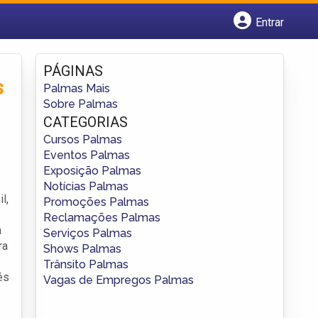
Entrar
Cadastrar empresa
Fazer login
PÁGINAS
Criar conta
s
Palmas Mais
Sobre Palmas
CATEGORIAS
Cursos Palmas
Eventos Palmas
Exposição Palmas
Notícias Palmas
l,
Promoções Palmas
Reclamações Palmas
a
Serviços Palmas
ra
Shows Palmas
Trânsito Palmas
és
Vagas de Empregos Palmas