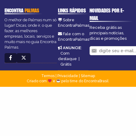
ENCONTRA
PALMAS
LINKS RÁPIDOS
NOVIDADES POR E-
MAIL
O melhor de Palmas num só
Sobre
lugar! Dicas, onde ir, o que
EncontraPalmas
Receba grátis as
fazer, as melhores
principais notícias,
Fale com o
empresas, locais, serviços e
dicas e promoções
EncontraPalmas
muito mais no guia Encontra
Palmas.
ANUNCIE
:
Com
destaque
|
Grátis
Termos
|
Privacidade
|
Sitemap
Criado com
e
pelo time do EncontraBrasil