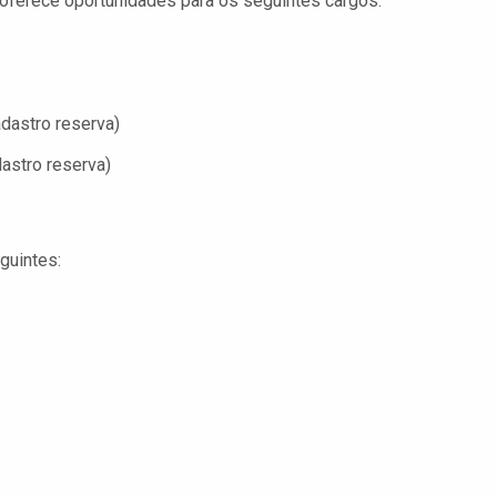
oferece oportunidades para os seguintes cargos:
dastro reserva)
astro reserva)
guintes: