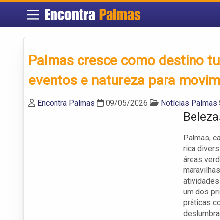
Encontra
Palmas
Palmas cresce como destino turí
eventos e natureza para movi
Encontra Palmas
09/05/2026
Notícias Palmas
Beleza
Palmas, ca
rica diver
áreas verd
maravilhas
atividades
um dos pri
práticas c
deslumbran