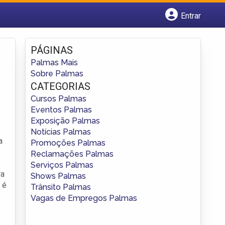
Entrar
Cadastrar empresa
Fazer login
PÁGINAS
Criar conta
Palmas Mais
Sobre Palmas
CATEGORIAS
Cursos Palmas
Eventos Palmas
Exposição Palmas
Notícias Palmas
a
Promoções Palmas
Reclamações Palmas
Serviços Palmas
ra
Shows Palmas
 é
Trânsito Palmas
Vagas de Empregos Palmas