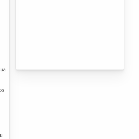
Sua
o
tos
ou