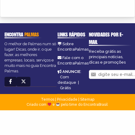
ENCONTRA
PALMAS
LINKS RÁPIDOS
NOVIDADES POR E-
MAIL
O melhor de Palmas num só
Sobre
lugar! Dicas, onde ir, o que
EncontraPalmas
Receba grátis as
fazer, as melhores
principais notícias,
Fale com o
empresas, locais, serviços e
dicas e promoções
EncontraPalmas
muito mais no guia Encontra
Palmas.
ANUNCIE
:
Com
destaque
|
Grátis
Termos
|
Privacidade
|
Sitemap
Criado com
e
pelo time do EncontraBrasil