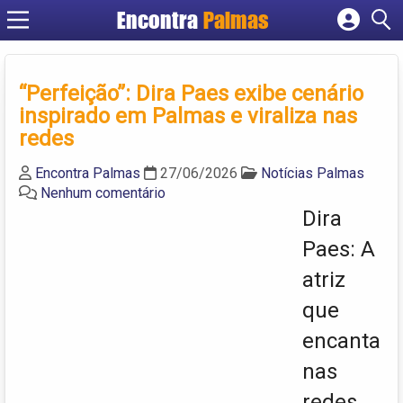
Encontra
Palmas
Cadastrar empresa
Fazer login
“Perfeição”: Dira Paes exibe cenário
Criar conta
inspirado em Palmas e viraliza nas
redes
Encontra Palmas
27/06/2026
Notícias Palmas
Nenhum comentário
Dira
Paes: A
atriz
que
encanta
nas
redes