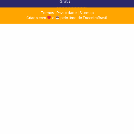
Grátis
Termos
|
Privacidade
|
Sitemap
Criado com
e
pelo time do EncontraBrasil