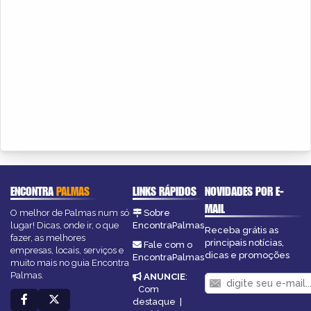
ENCONTRA
PALMAS
LINKS RÁPIDOS
NOVIDADES POR E-
MAIL
O melhor de Palmas num só
Sobre
lugar! Dicas, onde ir, o que
EncontraPalmas
Receba grátis as
fazer, as melhores
principais notícias,
Fale com o
empresas, locais, serviços e
dicas e promoções
EncontraPalmas
muito mais no guia Encontra
Palmas.
ANUNCIE
:
Com
destaque
|