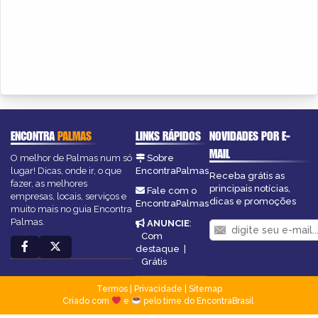
ENCONTRA
PALMAS
LINKS RÁPIDOS
NOVIDADES POR E-
MAIL
O melhor de Palmas num só
Sobre
lugar! Dicas, onde ir, o que
EncontraPalmas
Receba grátis as
fazer, as melhores
principais notícias,
Fale com o
empresas, locais, serviços e
dicas e promoções
EncontraPalmas
muito mais no guia Encontra
Palmas.
ANUNCIE
:
Com
destaque
|
Grátis
Termos
|
Privacidade
|
Sitemap
Criado com
e
pelo time do EncontraBrasil