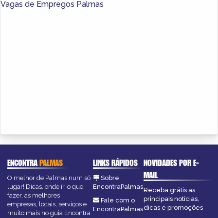
Vagas de Empregos Palmas
ENCONTRA
PALMAS
LINKS RÁPIDOS
NOVIDADES POR E-
MAIL
O melhor de Palmas num só
Sobre
lugar! Dicas, onde ir, o que
EncontraPalmas
Receba grátis as
fazer, as melhores
principais notícias,
Fale com o
empresas, locais, serviços e
dicas e promoções
EncontraPalmas
muito mais no guia Encontra