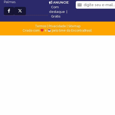
Palmas.
ANUNCIE
:
Com
destaque
|
Grátis
Termos
|
Privacidade
|
Sitemap
Criado com
e
pelo time do EncontraBrasil