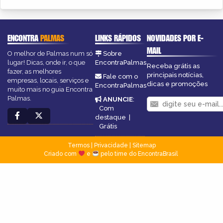
ENCONTRA
PALMAS
LINKS RÁPIDOS
NOVIDADES POR E-
MAIL
O melhor de Palmas num só
Sobre
lugar! Dicas, onde ir, o que
EncontraPalmas
Receba grátis as
fazer, as melhores
principais notícias,
Fale com o
empresas, locais, serviços e
dicas e promoções
EncontraPalmas
muito mais no guia Encontra
Palmas.
ANUNCIE
:
Com
destaque
|
Grátis
Termos
|
Privacidade
|
Sitemap
Criado com
e
pelo time do EncontraBrasil