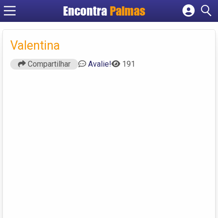
Encontra
Palmas
Cadastrar empresa
Fazer login
Valentina
Criar conta
Compartilhar
Avalie!
191