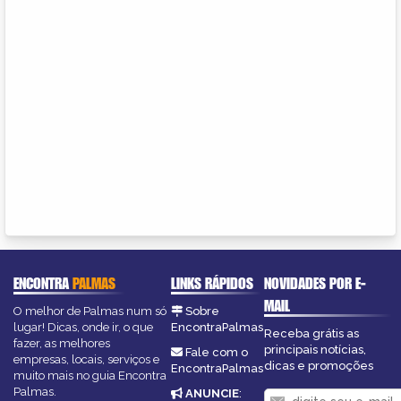
ENCONTRA
PALMAS
LINKS RÁPIDOS
NOVIDADES POR E-
MAIL
O melhor de Palmas num só
Sobre
lugar! Dicas, onde ir, o que
EncontraPalmas
Receba grátis as
fazer, as melhores
principais notícias,
Fale com o
empresas, locais, serviços e
dicas e promoções
EncontraPalmas
muito mais no guia Encontra
Palmas.
ANUNCIE
: