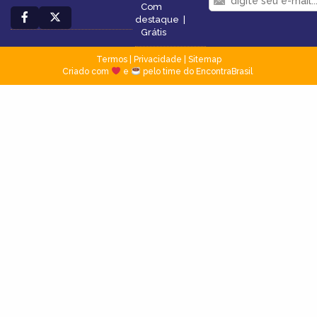
Com
destaque
|
Grátis
Termos
|
Privacidade
|
Sitemap
Criado com
e
pelo time do EncontraBrasil