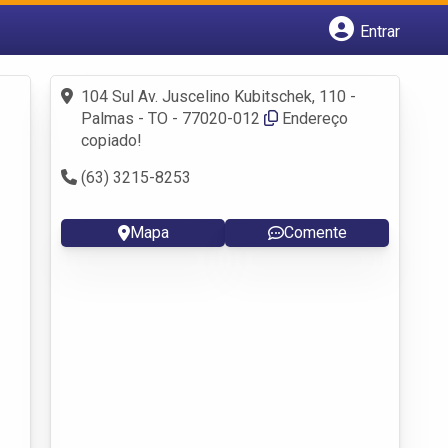
Entrar
Cadastrar empresa
Fazer login
104 Sul Av. Juscelino Kubitschek, 110 -
Criar conta
Palmas - TO - 77020-012
Endereço
copiado!
(63) 3215-8253
Mapa
Comente