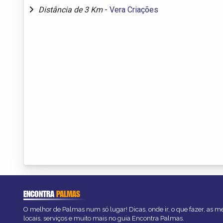
Distância de 3 Km
-
Vera Criações
ENCONTRA
PALMAS
O melhor de Palmas num só lugar! Dicas, onde ir, o que fazer, as 
locais, serviços e muito mais no guia Encontra Palmas.