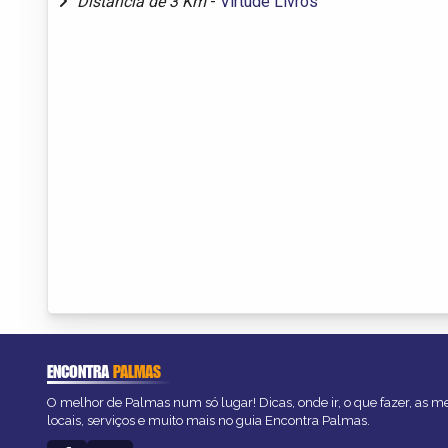
Distância de 3 Km
-
Virtude Livros
ENCONTRA
PALMAS
O melhor de Palmas num só lugar! Dicas, onde ir, o que fazer, as 
locais, serviços e muito mais no guia Encontra Palmas.