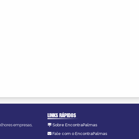
LINKS RÁPIDOS
melhores empresas,
Sobre EncontraPalmas
Fale com o EncontraPalmas