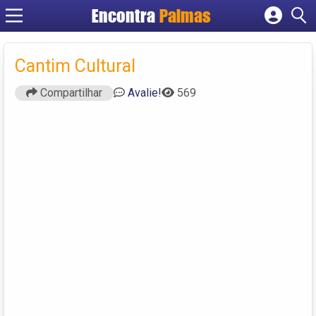
Encontra
Palmas
Cadastrar empresa
Fazer login
Cantim Cultural
Criar conta
Compartilhar
Avalie!
569