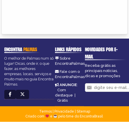
ENCONTRA
PALMAS
LINKS RÁPIDOS
NOVIDADES POR E-
MAIL
O melhor de Palmas num só
Sobre
lugar! Dicas, onde ir, o que
EncontraPalmas
Receba grátis as
fazer, as melhores
principais notícias,
Fale com o
empresas, locais, serviços e
dicas e promoções
EncontraPalmas
muito mais no guia Encontra
Palmas.
ANUNCIE
:
Com
destaque
|
Grátis
Termos
|
Privacidade
|
Sitemap
Criado com
e
pelo time do EncontraBrasil