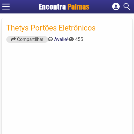
Encontra
Palmas
Cadastrar empresa
Fazer login
Thetys Portões Eletrônicos
Criar conta
Compartilhar
Avalie!
455