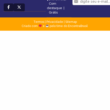
Com
destaque
|
Grátis
Termos
|
Privacidade
|
Sitemap
Criado com
e
pelo time do EncontraBrasil