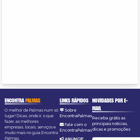
ENCONTRA
PALMAS
LINKS RÁPIDOS
NOVIDADES POR E-
MAIL
O melhor de Palmas num só
Sobre
lugar! Dicas, onde ir, o que
EncontraPalmas
Receba grátis as
fazer, as melhores
principais notícias,
Fale com o
empresas, locais, serviços e
dicas e promoções
EncontraPalmas
muito mais no guia Encontra
Palmas.
ANUNCIE
: