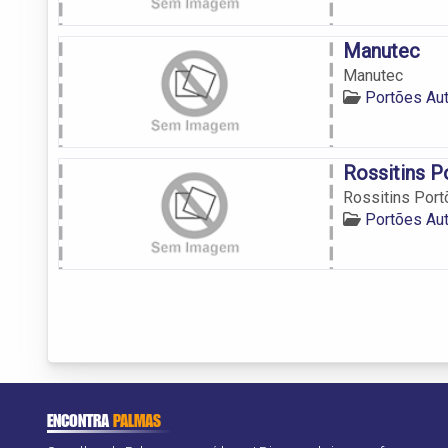
Manutec
Manutec
Portões Au
Rossitins P
Rossitins Por
Portões Au
ENCONTRA
PALMAS