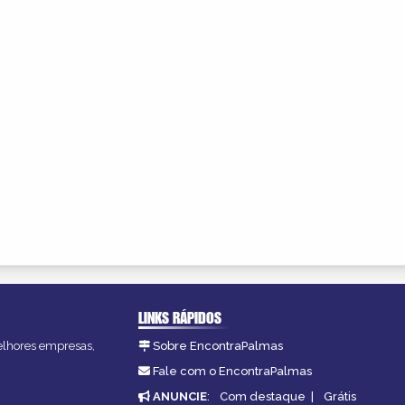
LINKS RÁPIDOS
melhores empresas,
Sobre EncontraPalmas
Fale com o EncontraPalmas
ANUNCIE
:
Com destaque
|
Grátis