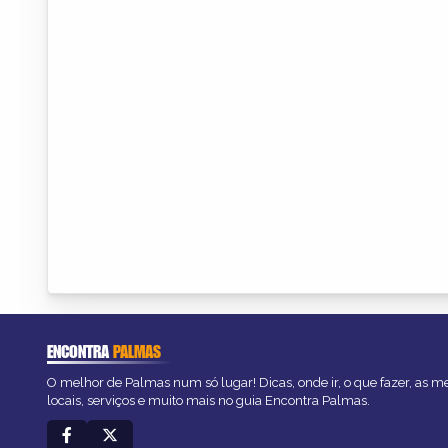
ENCONTRA
PALMAS
O melhor de Palmas num só lugar! Dicas, onde ir, o que fazer, as 
locais, serviços e muito mais no guia Encontra Palmas.