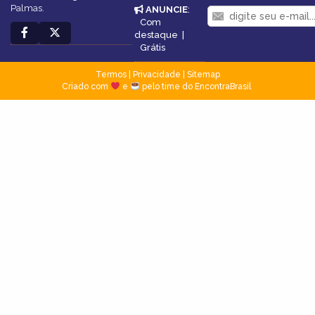
Palmas.
ANUNCIE
:
Com
destaque
|
Grátis
Termos
|
Privacidade
|
Sitemap
Criado com
e
pelo time do EncontraBrasil