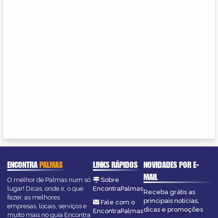
ENCONTRA
PALMAS
LINKS RÁPIDOS
NOVIDADES POR E-
MAIL
O melhor de Palmas num só
Sobre
lugar! Dicas, onde ir, o que
EncontraPalmas
Receba grátis as
fazer, as melhores
principais notícias,
Fale com o
empresas, locais, serviços e
dicas e promoções
EncontraPalmas
muito mais no guia Encontra