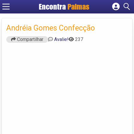
Encontra
Palmas
Cadastrar empresa
Fazer login
Andréia Gomes Confecção
Criar conta
Compartilhar
Avalie!
237