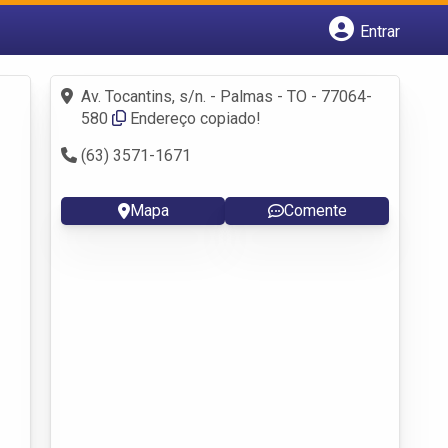
Entrar
Cadastrar empresa
Fazer login
Av. Tocantins, s/n. - Palmas - TO - 77064-
Criar conta
580
Endereço copiado!
(63) 3571-1671
Mapa
Comente