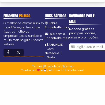
ENCONTRA
PALMAS
LINKS RÁPIDOS
NOVIDADES POR E-
MAIL
O melhor de Palmas num só
Sobre
lugar! Dicas, onde ir, o que
EncontraPalmas
Receba grátis as
fazer, as melhores
principais notícias,
Fale com o
empresas, locais, serviços e
dicas e promoções
EncontraPalmas
muito mais no guia Encontra
Palmas.
ANUNCIE
:
Com
destaque
|
Grátis
Termos
|
Privacidade
|
Sitemap
Criado com
e
pelo time do EncontraBrasil