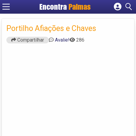
Encontra
Palmas
Cadastrar empresa
Fazer login
Portilho Afiações e Chaves
Criar conta
Compartilhar
Avalie!
286