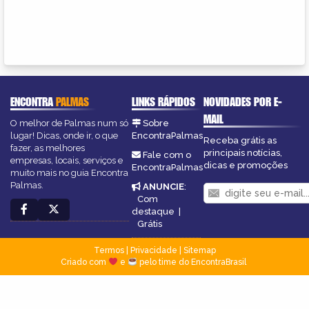
ENCONTRA
PALMAS
LINKS RÁPIDOS
NOVIDADES POR E-
MAIL
O melhor de Palmas num só
Sobre
lugar! Dicas, onde ir, o que
EncontraPalmas
Receba grátis as
fazer, as melhores
principais notícias,
Fale com o
empresas, locais, serviços e
dicas e promoções
EncontraPalmas
muito mais no guia Encontra
Palmas.
ANUNCIE
:
Com
destaque
|
Grátis
Termos
|
Privacidade
|
Sitemap
Criado com
e
pelo time do EncontraBrasil